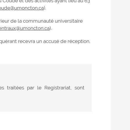
 Coude et des activités ayant lieu au 63
oude@umoncton.ca
).
ieur de la communauté universitaire
entraux@umoncton.ca
).
requérant recevra un accusé de réception.
traitées par le Registrariat, sont