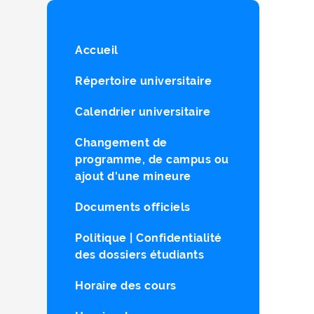
Accueil
Répertoire universitaire
Calendrier universitaire
Changement de
programme, de campus ou
ajout d'une mineure
Documents officiels
Politique | Confidentialité
des dossiers étudiants
Horaire des cours