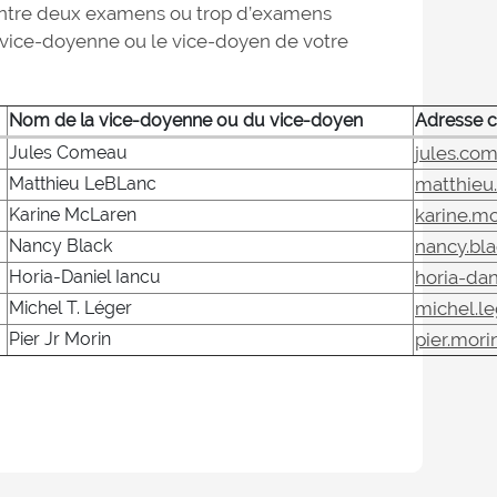
re entre deux examens ou trop d’examens
vice-doyenne ou le vice-doyen de votre
Nom de la vice-doyenne ou du vice-doyen
Adresse c
Jules Comeau
jules.co
Matthieu LeBLanc
matthieu
Karine McLaren
karine.m
Nancy Black
nancy.bl
Horia-Daniel Iancu
horia-da
Michel T. Léger
michel.l
Pier Jr Morin
pier.mor