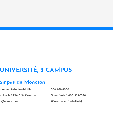
 UNIVERSITÉ, 3 CAMPUS
ampus de Moncton
 avenue Antonine-Maillet
506 858-4000
ncton NB E1A 3E9, Canada
Sans frais: 1 800 363-8336
fo@umoncton.ca
(Canada et États-Unis)