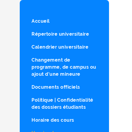
Accueil
Répertoire universitaire
Calendrier universitaire
Changement de
programme, de campus ou
ajout d'une mineure
Documents officiels
Politique | Confidentialité
des dossiers étudiants
Horaire des cours