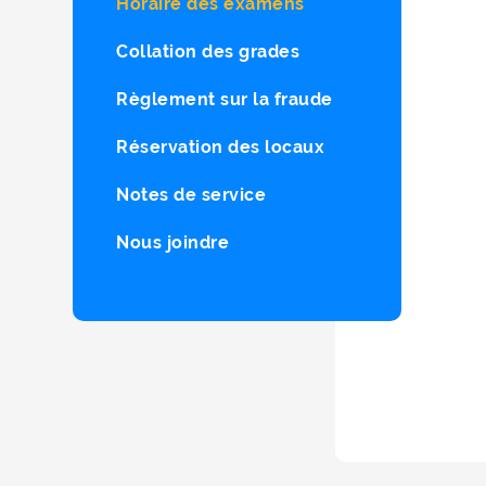
Horaire des examens
Collation des grades
Règlement sur la fraude
Réservation des locaux
Notes de service
Nous joindre