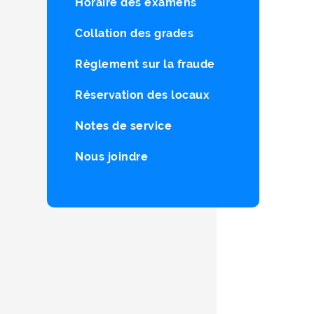
Horaire des examens
Collation des grades
Règlement sur la fraude
Réservation des locaux
Notes de service
Nous joindre