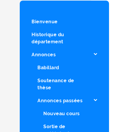
Bienvenue
Historique du
département
Annonces
Babillard
Soutenance de
thèse
Annonces passées
Nouveau cours
Sortie de