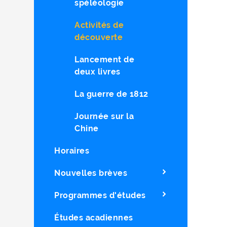
spéléologie
Activités de
découverte
Lancement de
deux livres
La guerre de 1812
Journée sur la
Chine
Horaires
Nouvelles brèves
Programmes d'études
Études acadiennes