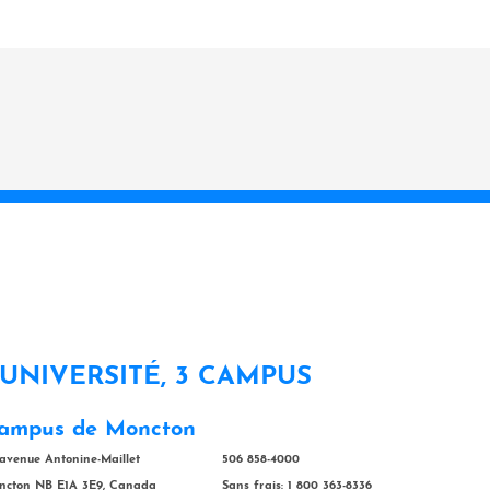
 UNIVERSITÉ, 3 CAMPUS
ampus de Moncton
 avenue Antonine-Maillet
506 858-4000
ncton NB E1A 3E9, Canada
Sans frais: 1 800 363-8336