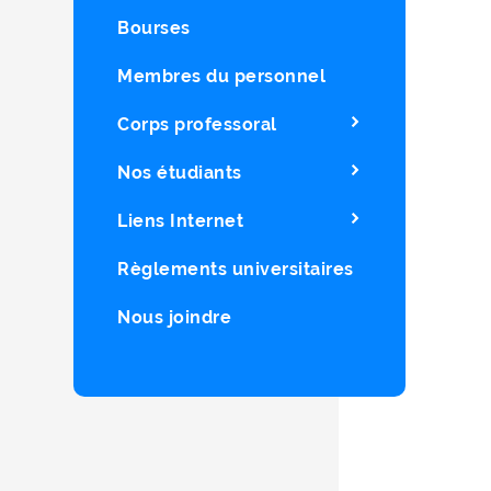
Bourses
Membres du personnel
Corps professoral
Nos étudiants
Liens Internet
Règlements universitaires
Nous joindre