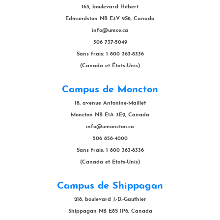
165, boulevard Hébert
Edmundston NB E3V 2S8, Canada
info@umce.ca
506 737-5049
Sans frais: 1 800 363-8336
(Canada et États-Unis)
Campus de Moncton
18, avenue Antonine-Maillet
Moncton NB E1A 3E9, Canada
info@umoncton.ca
506 858-4000
Sans frais: 1 800 363-8336
(Canada et États-Unis)
Campus de Shippagan
218, boulevard J.-D.-Gauthier
Shippagan NB E8S 1P6, Canada