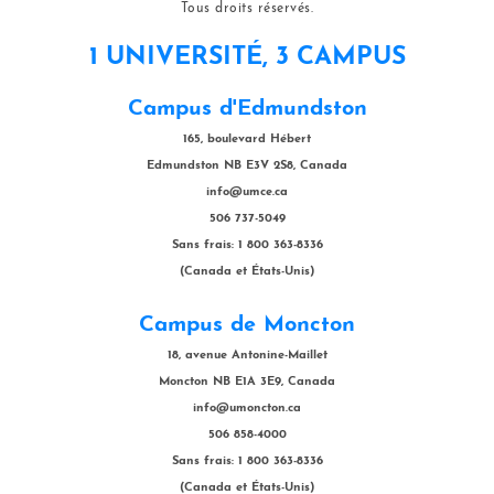
Tous droits réservés.
1 UNIVERSITÉ, 3 CAMPUS
Campus d'Edmundston
165, boulevard Hébert
Edmundston NB E3V 2S8, Canada
info@umce.ca
506 737-5049
Sans frais: 1 800 363-8336
(Canada et États-Unis)
Campus de Moncton
18, avenue Antonine-Maillet
Moncton NB E1A 3E9, Canada
info@umoncton.ca
506 858-4000
Sans frais: 1 800 363-8336
(Canada et États-Unis)