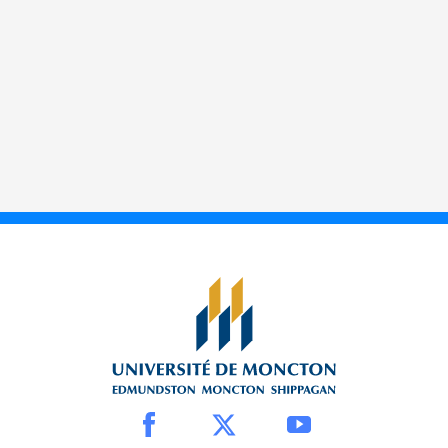
politique de placement
Consolidation des
En cours
règlements des régimes
de pension