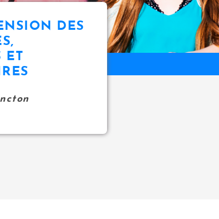
ENSION DES
S,
 ET
IRES
oncton