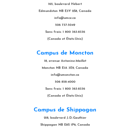
165, boulevard Hébert
Edmundston NB E3V 2S8, Canada
info@umce.ca
506 737-5049
Sans frais: 1 800 363-8336
(Canada et États-Unis)
Campus de Moncton
18, avenue Antonine-Maillet
Moncton NB E1A 3E9, Canada
info@umoncton.ca
506 858-4000
Sans frais: 1 800 363-8336
(Canada et États-Unis)
Campus de Shippagan
218, boulevard J.-D.-Gauthier
Shippagan NB E8S 1P6, Canada