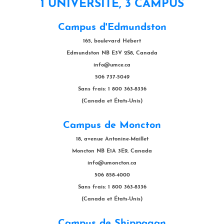
1 UNIVERSITÉ, 3 CAMPUS
Campus d'Edmundston
165, boulevard Hébert
Edmundston NB E3V 2S8, Canada
info@umce.ca
506 737-5049
Sans frais: 1 800 363-8336
(Canada et États-Unis)
Campus de Moncton
18, avenue Antonine-Maillet
Moncton NB E1A 3E9, Canada
info@umoncton.ca
506 858-4000
Sans frais: 1 800 363-8336
(Canada et États-Unis)
Campus de Shippagan