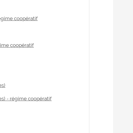
égime coopératif
gime coopératif
es)
s) - régime coopératif