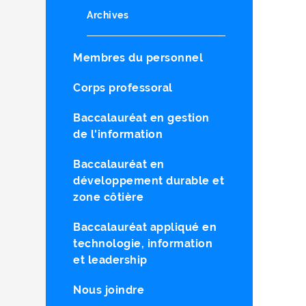
Archives
Membres du personnel
Corps professoral
Baccalauréat en gestion
de l'information
Baccalauréat en
développement durable et
zone côtière
Baccalauréat appliqué en
technologie, information
et leadership
Nous joindre