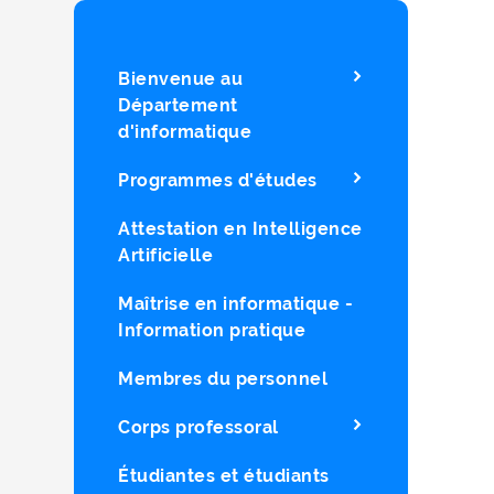
Bienvenue au
Département
d'informatique
Programmes d'études
Attestation en Intelligence
Artificielle
Maîtrise en informatique -
Information pratique
Membres du personnel
Corps professoral
Étudiantes et étudiants