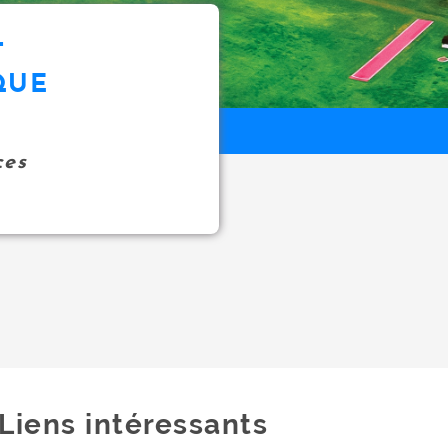
T
QUE
ces
Liens intéressants