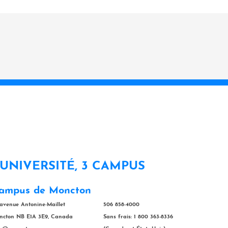
 UNIVERSITÉ, 3 CAMPUS
ampus de Moncton
 avenue Antonine-Maillet
506 858-4000
ncton NB E1A 3E9, Canada
Sans frais: 1 800 363-8336