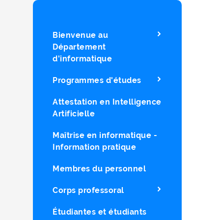
Bienvenue au
Département
d'informatique
Programmes d'études
Attestation en Intelligence
Artificielle
Maîtrise en informatique -
Information pratique
Membres du personnel
Corps professoral
Étudiantes et étudiants