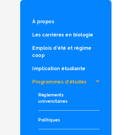
À propos
Les carrières en biologie
Emplois d'été et régime
coop
Implication étudiante
Programmes d'études
Règlements
universitaires
Politiques