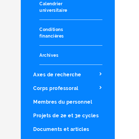
Calendrier
universitaire
Conditions
financières
Archives
Axes de recherche
Corps professoral
Membres du personnel
Projets de 2e et 3e cycles
Documents et articles