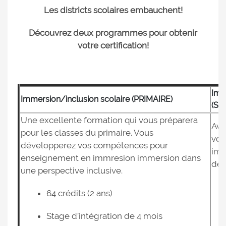
Les districts scolaires embauchent!
Découvrez deux programmes pour obtenir
votre certification!
Imm
Immersion/inclusion scolaire (PRIMAIRE)
(SE
Une excellente formation qui vous préparera
Ave
pour les classes du primaire. Vous
vou
développerez vos compétences pour
imm
enseignement en immresion immersion dans
de 
une perspective inclusive.
64 crédits (2 ans)
Stage d’intégration de 4 mois