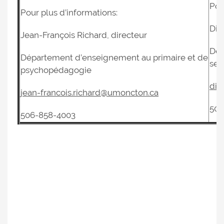
Pou
Pour plus d’informations:
Dia
Jean-François Richard, directeur
Dép
Département d’enseignement au primaire et de
sec
psychopédagogie
dia
jean-francois.richard@umoncton.ca
506
506-858-4003