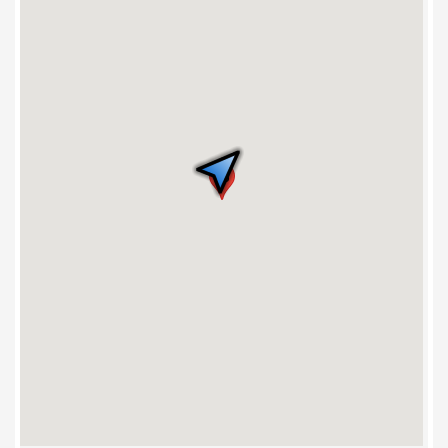
4. Ceps Louis-J.-
Robichaud
5. Pavillon des arts
6. Pavillon des
sciences de
l’environnement
7. Église Notre-
Dame-d’Acadie
8. Pavillon Jean-
15
Cadieux
9. Faculté
d’ingénierie
10. Résidence
Lafrance
11. Maison Massey
12. Pavillon Adrien-J.-
Cormier
13. Pavillon Clément-
Cormier
14. Pavillon
Jacqueline-
Bouchard