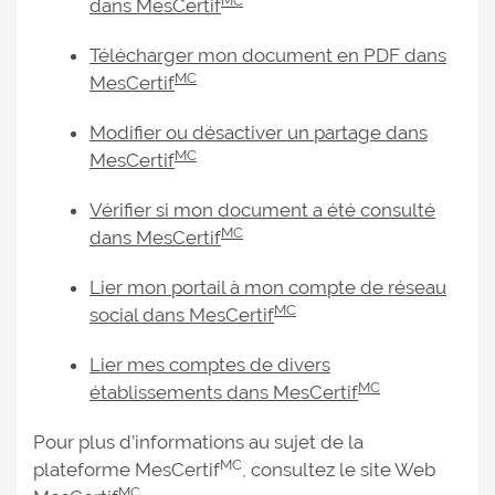
MC
dans MesCertif
Télécharger mon document en PDF dans
MC
MesCertif
Modifier ou désactiver un partage dans
MC
MesCertif
Vérifier si mon document a été consulté
MC
dans MesCertif
Lier mon portail à mon compte de réseau
MC
social dans MesCertif
Lier mes comptes de divers
MC
établissements dans MesCertif
Pour plus d’informations au sujet de la
MC
plateforme MesCertif
, consultez le site Web
MC