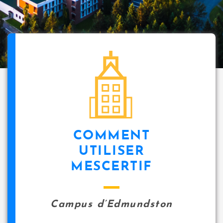
i
p
a
l
icon
COMMENT
UTILISER
MESCERTIF
Campus d’Edmundston