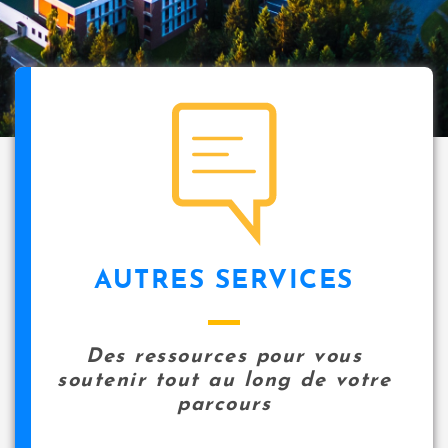
i
p
a
l
icon
AUTRES SERVICES
Des ressources pour vous
soutenir tout au long de votre
parcours