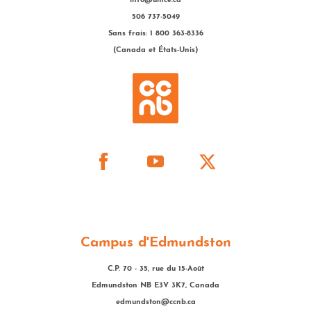
info@umce.ca
506 737-5049
Sans frais: 1 800 363-8336
(Canada et États-Unis)
Campus d'Edmundston
C.P. 70 - 35, rue du 15-Août
Edmundston NB E3V 3K7, Canada
edmundston@ccnb.ca