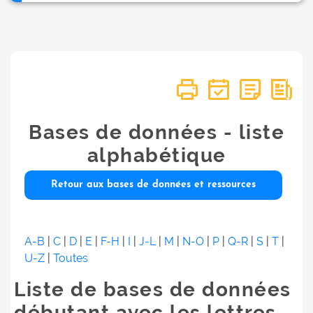
Bases de données - liste
alphabétique
Retour aux bases de données et ressources
A-B
|
C
|
D
|
E
|
F-H
|
I
|
J-L
|
M
|
N-O
|
P
|
Q-R
|
S
|
T
|
U-Z
|
Toutes
Liste de bases de données
débutant avec les lettres