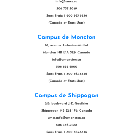
info@umce.ca
506 737-5049
Sans frais: 1 800 363-8336
(Canada et États-Unis)
Campus de Moncton
18, avenue Antonine-Maillet
Moncton NB E1A 3E9, Canada
info@umoncton.ca
506 858-4000
Sans frais: 1 800 363-8336
(Canada et États-Unis)
Campus de Shippagan
218, boulevard J.-D.-Gauthier
Shippagan NB E8S 1P6, Canada
umcs.info@umoncton.ca
506 336-3400
Sans frais: 1 800 363-8336