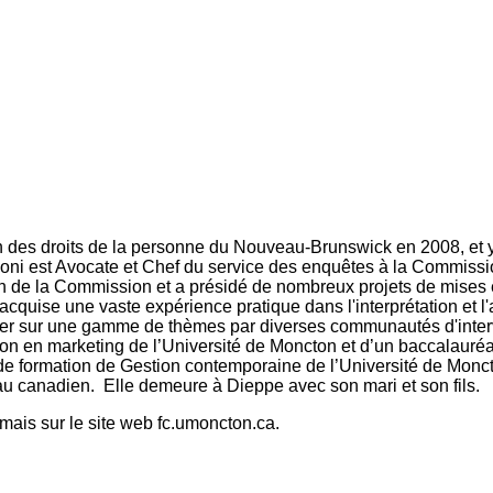
 des droits de la personne du Nouveau-Brunswick en 2008, et y
oni est Avocate et Chef du service des enquêtes à la Commissio
on de la Commission et a présidé de nombreux projets de mises e
quise une vaste expérience pratique dans l'interprétation et l'a
senter sur une gamme de thèmes par diverses communautés d'inte
tion en marketing de l’Université de Moncton et d’un baccalauré
me de formation de Gestion contemporaine de l’Université de Mo
u canadien. Elle demeure à Dieppe avec son mari et son fils.
mais sur le site web fc.umoncton.ca.