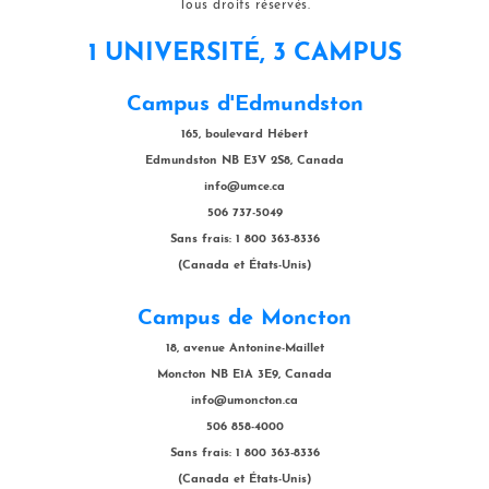
Tous droits réservés.
1 UNIVERSITÉ, 3 CAMPUS
Campus d'Edmundston
165, boulevard Hébert
Edmundston NB E3V 2S8, Canada
info@umce.ca
506 737-5049
Sans frais: 1 800 363-8336
(Canada et États-Unis)
Campus de Moncton
18, avenue Antonine-Maillet
Moncton NB E1A 3E9, Canada
info@umoncton.ca
506 858-4000
Sans frais: 1 800 363-8336
(Canada et États-Unis)