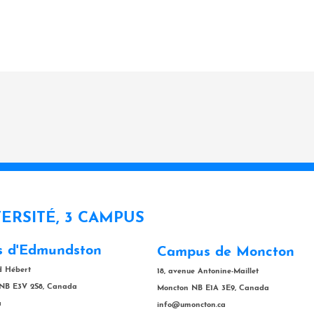
VERSITÉ, 3 CAMPUS
 d'Edmundston
Campus de Moncton
rd Hébert
18, avenue Antonine-Maillet
NB E3V 2S8, Canada
Moncton NB E1A 3E9, Canada
a
info@umoncton.ca