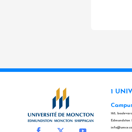
1 UNI
Campus
165, bouleva
Edmundston 
info@umce.c