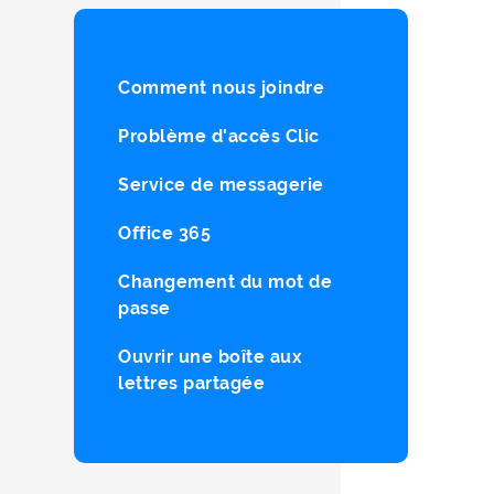
Comment nous joindre
Problème d'accès Clic
Service de messagerie
Office 365
Changement du mot de
passe
Ouvrir une boîte aux
lettres partagée