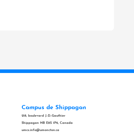
Campus de Shippagan
218, boulevard J.-D.-Gauthier
Shippagan NB E8S 1P6, Canada
umcs.info@umoncton.ca