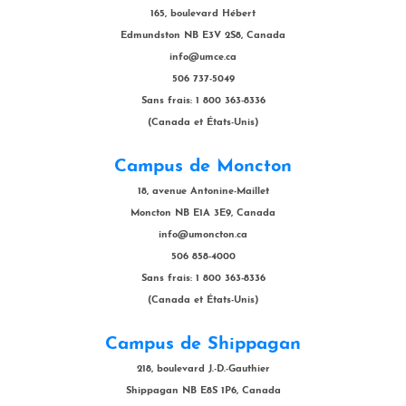
165, boulevard Hébert
Edmundston NB E3V 2S8, Canada
info@umce.ca
506 737-5049
Sans frais: 1 800 363-8336
(Canada et États-Unis)
Campus de Moncton
18, avenue Antonine-Maillet
Moncton NB E1A 3E9, Canada
info@umoncton.ca
506 858-4000
Sans frais: 1 800 363-8336
(Canada et États-Unis)
Campus de Shippagan
218, boulevard J.-D.-Gauthier
Shippagan NB E8S 1P6, Canada