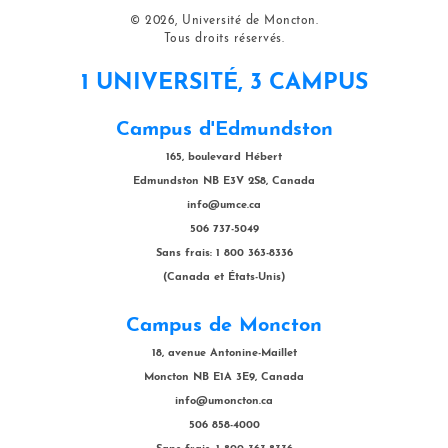
© 2026, Université de Moncton.
Tous droits réservés.
1 UNIVERSITÉ, 3 CAMPUS
Campus d'Edmundston
165, boulevard Hébert
Edmundston NB E3V 2S8, Canada
info@umce.ca
506 737-5049
Sans frais: 1 800 363-8336
(Canada et États-Unis)
Campus de Moncton
18, avenue Antonine-Maillet
Moncton NB E1A 3E9, Canada
info@umoncton.ca
506 858-4000