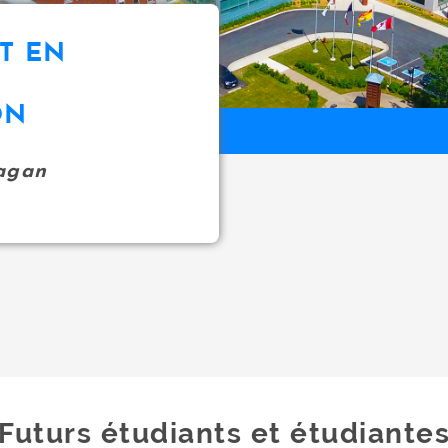
T EN
ON
agan
Futurs étudiants et étudiante