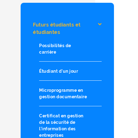
Futurs étudiants et
étudiantes
Possibilités de
carrière
Étudiant d’un jour
Microprogramme en
gestion documentaire
Certificat en gestion
de la sécurité de
l'information des
entreprises