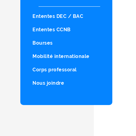
Ententes DEC / BAC
Ententes CCNB
Bourses
Mobilité internationale
Corps professoral
Nous joindre