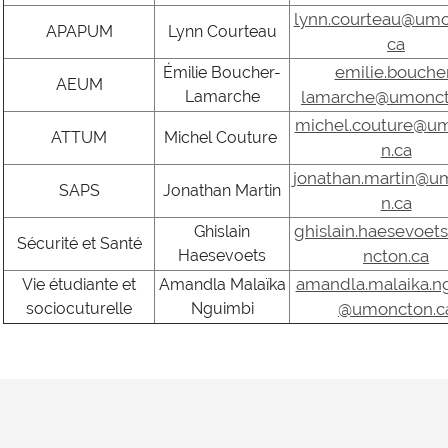
lynn.courteau@umo
APAPUM
Lynn Courteau
ca
emilie.bouche
Émilie Boucher-
AEUM
Lamarche
lamarche@umonct
michel.couture@u
ATTUM
Michel Couture
n.ca
jonathan.martin@u
SAPS
Jonathan Martin
n.ca
ghislain.haesevoe
Ghislain
Sécurité et Santé
Haesevoets
ncton.ca
amandla.malaika.n
Vie étudiante et
Amandla Malaïka
sociocuturelle
Nguimbi
@umoncton.c