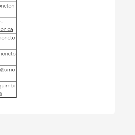
ncton.
r-
on.ca
moncto
moncto
ts@umo
guimbi
a