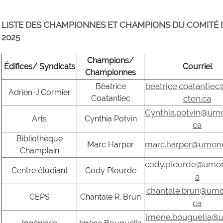
LISTE DES CHAMPIONNES ET CHAMPIONS DU COMITÉ D
2025
Champions/
Édifices/ Syndicats
Courriel
Championnes
beatrice.coatanti
Béatrice
Adrien-J.Cormier
Coatantiec
cton.ca
Cynthia.potvin@um
Arts
Cynthia Potvin
ca
Bibliothèque
marc.harper@umonc
Marc Harper
Champlain
cody.plourde@umon
Centre étudiant
Cody Plourde
a
chantale.brun@umo
CEPS
Chantale R. Brun
ca
imene.bouguelia@