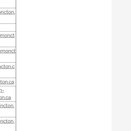
ncton.
umonct
@umonct
cton.c
ton.ca
n-
on.ca
ncton.
ncton.