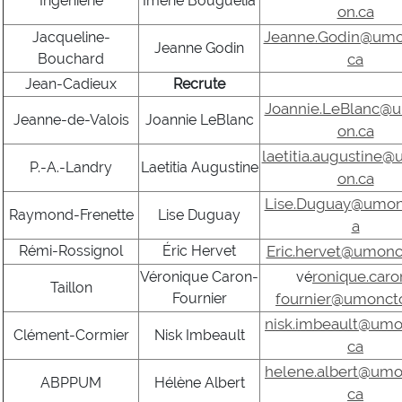
Ingénierie
Imène Bouguelia
on.ca
Jeanne.Godin@umo
Jacqueline-
Jeanne Godin
Bouchard
ca
Jean-Cadieux
Recrute
Joannie.LeBlanc@
Jeanne-de-Valois
Joannie LeBlanc
on.ca
laetitia.augustine
P.-A.-Landry
Laetitia Augustine
on.ca
Lise.Duguay@umon
Raymond-Frenette
Lise Duguay
a
Rémi-Rossignol
Éric Hervet
Eric.hervet@umonc
ronique.caro
Véronique Caron-
vé
Taillon
Fournier
fournier@umonct
nisk.imbeault@umo
Clément-Cormier
Nisk Imbeault
ca
helene.albert@umo
ABPPUM
Hélène Albert
ca