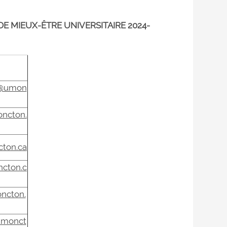
E MIEUX-ÊTRE UNIVERSITAIRE 2024-
ec@umon
oncton.
ton.ca
cton.c
ncton.
umonct