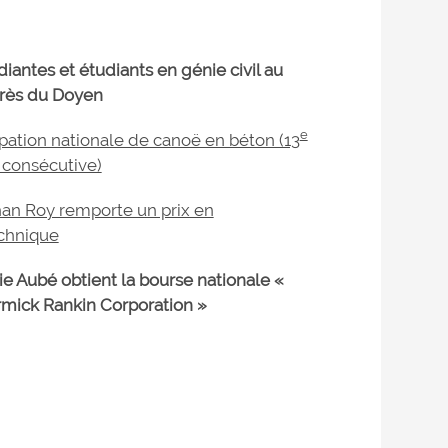
diantes et étudiants en génie civil au
rès du Doyen
e
ipation nationale de canoë en béton (13
consécutive)
an Roy remporte un prix en
chnique
e Aubé obtient la bourse nationale «
mick Rankin Corporation »