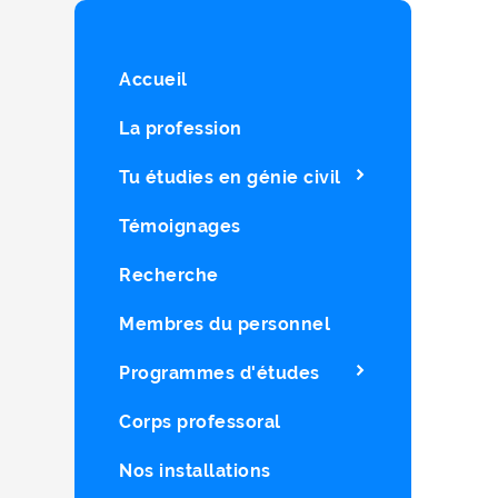
Accueil
La profession
Tu étudies en génie civil
Témoignages
Recherche
Membres du personnel
Programmes d'études
Corps professoral
Nos installations