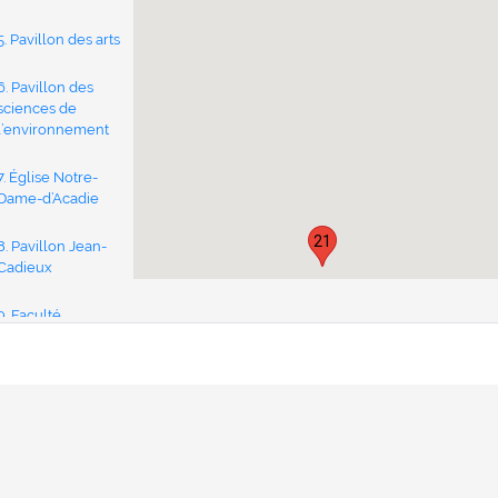
5. Pavillon des arts
6. Pavillon des
sciences de
l’environnement
7. Église Notre-
Dame-d’Acadie
21
8. Pavillon Jean-
Cadieux
9. Faculté
d’ingénierie
10. Résidence
Lafrance
11. Maison Massey