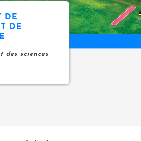
 DE
T DE
E
et des sciences