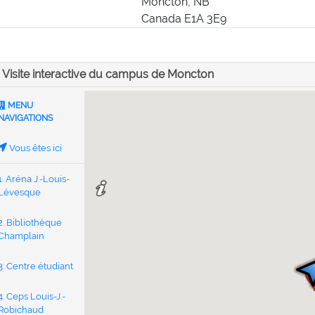
Moncton, NB
Canada E1A 3E9
Visite interactive du campus de Moncton
MENU
NAVIGATIONS
Vous êtes ici
1. Aréna J.-Louis-
Lévesque
2. Bibliothèque
Champlain
3. Centre étudiant
1
4. Ceps Louis-J.-
Robichaud