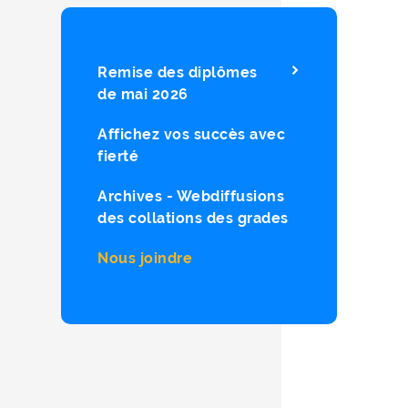
Remise des diplômes
de mai 2026
Affichez vos succès avec
fierté
Archives - Webdiffusions
des collations des grades
Nous joindre