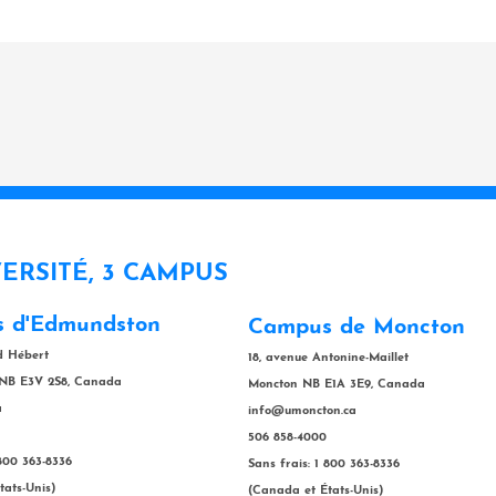
VERSITÉ, 3 CAMPUS
 d'Edmundston
Campus de Moncton
rd Hébert
18, avenue Antonine-Maillet
NB E3V 2S8, Canada
Moncton NB E1A 3E9, Canada
a
info@umoncton.ca
506 858-4000
 800 363-8336
Sans frais: 1 800 363-8336
tats-Unis)
(Canada et États-Unis)