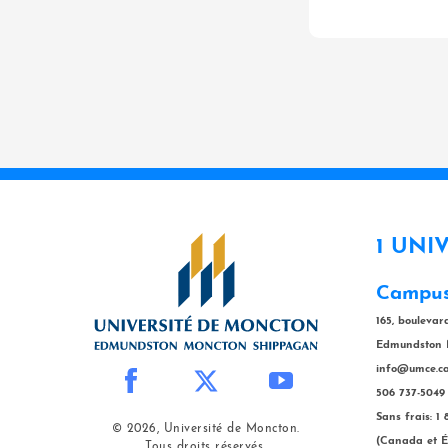
1 UNI
Campus
165, bouleva
Edmundston 
info@umce.c
506 737-5049
Sans frais: 1
© 2026, Université de Moncton.
(Canada et É
Tous droits réservés.