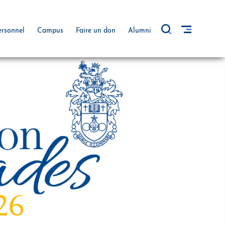
ersonnel
Campus
Faire un don
Alumni