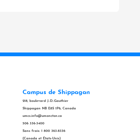
Campus de Shippagan
218, boulevard J.-D.-Gauthier
Shippagan NB E8S 1P6, Canada
umcs.info@umoncton.ca
506 336-3400
Sans frais: 1 800 363-8336
(Canada et États-Unis)