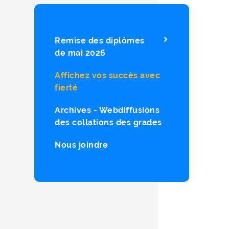
Remise des diplômes
de mai 2026
Affichez vos succès avec
fierté
Archives - Webdiffusions
des collations des grades
Nous joindre