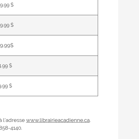
19.99 $
19.99 $
19.99$
4.99 $
9.99 $
à l'adresse
www.librairieacadienne.ca
.
858-4140.