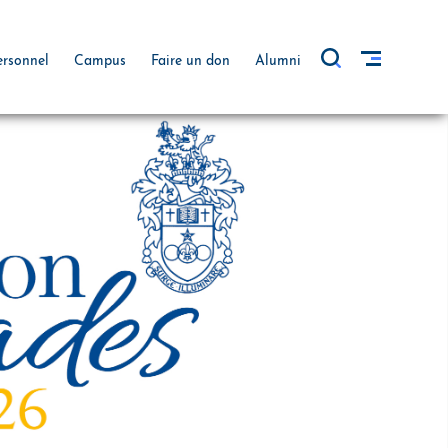
ersonnel
Campus
Faire un don
Alumni