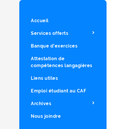
Accueil
Services offerts
Banque d'exercices
Attestation de
compétences langagières
Liens utiles
Emploi étudiant au CAF
Archives
Nous joindre