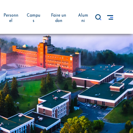
Personn
Campu
Faire un
Alum
el
s
don
ni