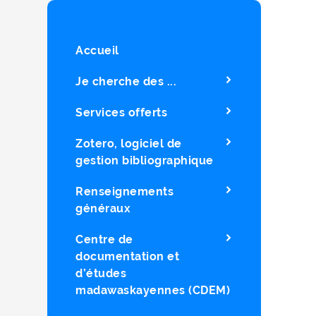
Accueil
Je cherche des ...
Services offerts
Zotero, logiciel de
gestion bibliographique
Renseignements
généraux
Centre de
documentation et
d’études
madawaskayennes (CDEM)