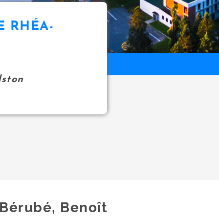
E RHÉA-
ston
Bérubé, Benoît