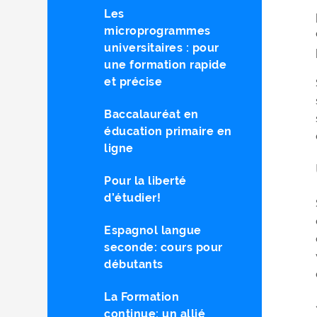
Les
microprogrammes
universitaires : pour
une formation rapide
et précise
Baccalauréat en
éducation primaire en
ligne
Pour la liberté
d’étudier!
Espagnol langue
seconde: cours pour
débutants
La Formation
continue: un allié