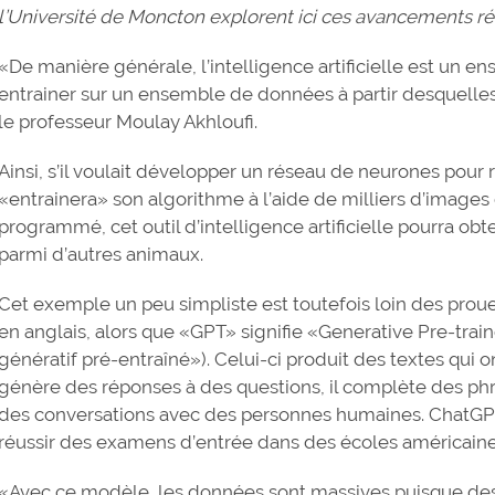
l’Université de Moncton explorent ici ces avancements r
«De manière générale, l’intelligence artificielle est un e
entrainer sur un ensemble de données à partir desquelles
le professeur Moulay Akhloufi.
Ainsi, s’il voulait développer un réseau de neurones pour r
«entrainera» son algorithme à l’aide de milliers d’images 
programmé, cet outil d’intelligence artificielle pourra obte
parmi d’autres animaux.
Cet exemple un peu simpliste est toutefois loin des pro
en anglais, alors que «GPT» signifie «Generative Pre-tra
génératif pré-entraîné»). Celui-ci produit des textes qui 
génère des réponses à des questions, il complète des phrases
des conversations avec des personnes humaines. ChatG
réussir des examens d’entrée dans des écoles américaine
«Avec ce modèle, les données sont massives puisque des