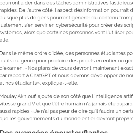
pourront aider dans des tâches administratives fastidieus
rapides. De l’autre côté, l’aspect désinformation pourrait
puisque plus de gens pourront générer du contenu trompe
justement s’en servir en cybersécurité pour créer des scr
systèmes, alors que certaines personnes vont l’utiliser po
elle.
Dans le même ordre d’idée, des personnes étudiantes pou
outils du genre pour produire des projets en entier ou gé
d’examen. «Nos plans de cours devront maintenant exacte
par rapport à ChatGPT et nous devrons développer de nou
et nos étudiants», explique-t-elle.
Moulay Akhloufi ajoute de son côté que l’intelligence arti
vitesse grand V et que l’être humain n’a jamais été aupa
aussi rapides. «Je n’ai pas peur de dire qu’il faudra un cer
que les gouvernements du monde entier devront préparer d
Des avancées époustouflantes