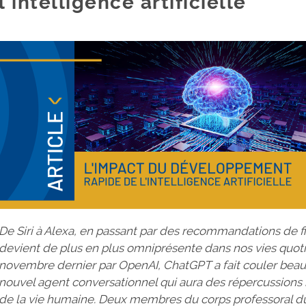
l'intelligence artificielle
De Siri à Alexa, en passant par des recommandations de films
devient de plus en plus omniprésente dans nos vies quot
novembre dernier par OpenAI, ChatGPT a fait couler beauc
nouvel agent conversationnel qui aura des répercussions
de la vie humaine. Deux membres du corps professoral d