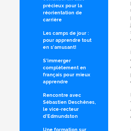
précieux pour la
réorientation de
carrière
Les camps de jour :
pour apprendre tout
en s’amusant!
S’immerger
complètement en
français pour mieux
apprendre
Rencontre avec
Sébastien Deschênes,
le vice-recteur
d'Edmundston
Une formation sur