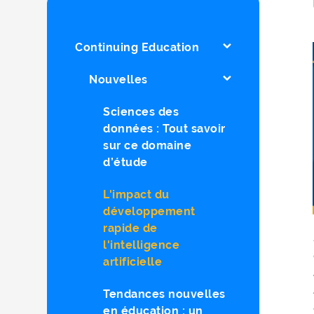
Continuing Education
Nouvelles
Sciences des
données : Tout savoir
sur ce domaine
d’étude
L'impact du
développement
rapide de
l'intelligence
artificielle
Tendances nouvelles
en éducation : un