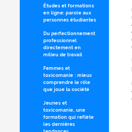
Études et formations
en ligne: parole aux
personnes étudiantes
Du perfectionnement
professionnel
directement en
milieu de travail
Femmes et
toxicomanie : mieux
comprendre le rôle
que joue la société
Jeunes et
toxicomanie, une
formation qui reflète
les dernières
tendances