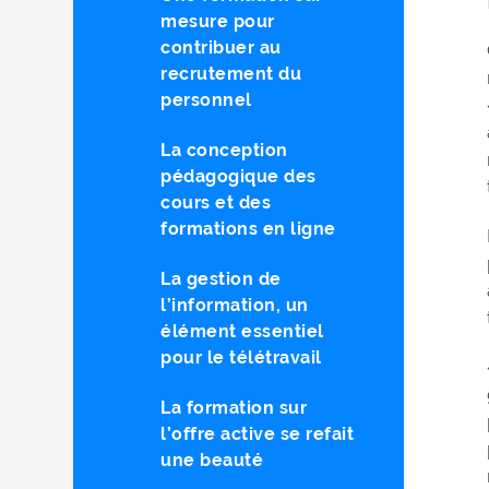
mesure pour
contribuer au
recrutement du
personnel
La conception
pédagogique des
cours et des
formations en ligne
La gestion de
l’information, un
élément essentiel
pour le télétravail
La formation sur
l’offre active se refait
une beauté