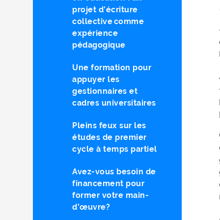
projet d’écriture
collective comme
expérience
pédagogique
Une formation pour
appuyer les
gestionnaires et
cadres universitaires
Pleins feux sur les
études de premier
cycle à temps partiel
Avez-vous besoin de
financement pour
former votre main-
d’œuvre?