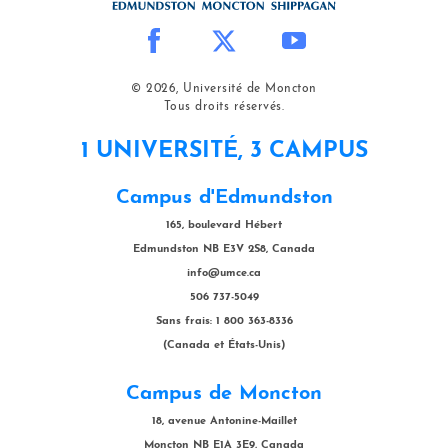
© 2026, Université de Moncton
Tous droits réservés.
1 UNIVERSITÉ, 3 CAMPUS
Campus d'Edmundston
165, boulevard Hébert
Edmundston NB E3V 2S8, Canada
info@umce.ca
506 737-5049
Sans frais: 1 800 363-8336
(Canada et États-Unis)
Campus de Moncton
18, avenue Antonine-Maillet
Moncton NB E1A 3E9, Canada