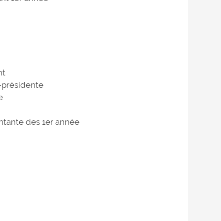
nt
-présidente
e
entante des 1er année