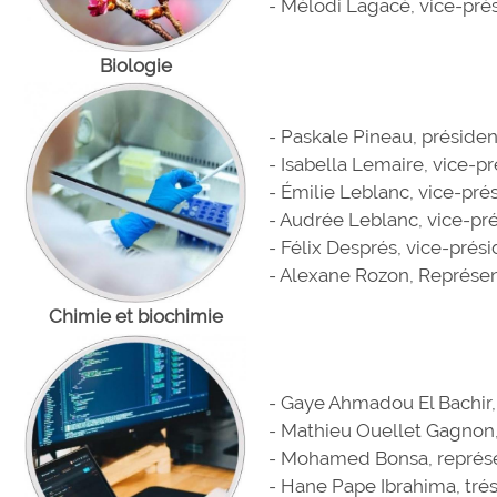
- Mélodi Lagacé, vice-pr
Biologie
- Paskale Pineau, préside
- Isabella Lemaire, vice-p
- Émilie Leblanc, vice-pré
- Audrée Leblanc, vice-p
- Félix Després, vice-pré
- Alexane Rozon, Représe
Chimie et biochimie
- Gaye Ahmadou El Bachir,
- Mathieu Ouellet Gagnon,
- Mohamed Bonsa, représe
- Hane Pape Ibrahima, trés