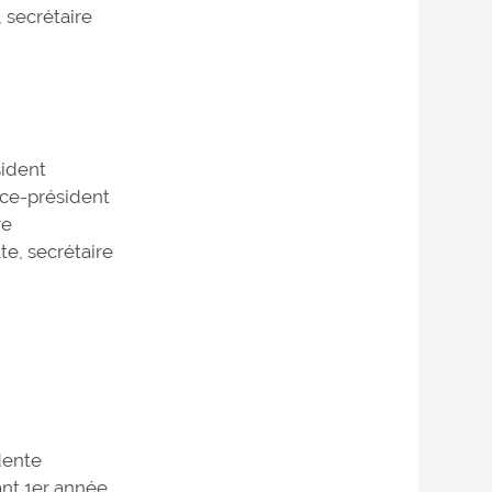
 secrétaire
sident
ice-président
re
te, secrétaire
dente
ant 1er année