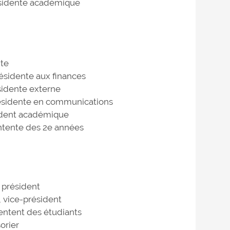
ésidente académique
nte
résidente aux finances
sidente externe
résidente en communications
sident académique
ntente des 2e années
 président
 vice-président
ntent des étudiants
orier