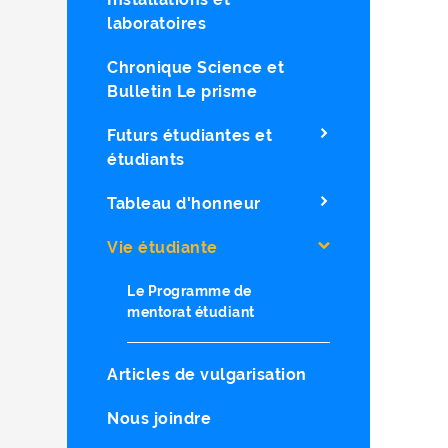
laboratoires
Chronique Science et
Bulletin Le prisme
Futurs étudiantes et
étudiants
Tableau d'honneur
Vie étudiante
Le Programme de
mentorat étudiant
Articles de vulgarisation
Nous joindre