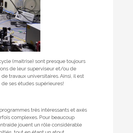
ycle (maitrise) sont presque toujours
ions de leur superviseur et/ou de
 travaux universitaires. Ainsi, il est
g de ses études supérieures!
rogrammes très intéressants et axés
arfois complexes. Pour beaucoup
d’entraide jouent un rôle considérable
itiés, tout en étant un atout