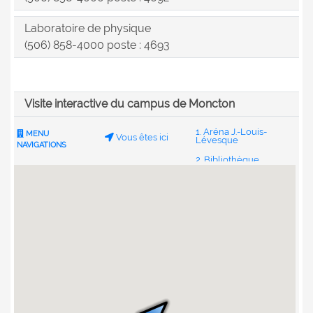
Laboratoire de physique
(506) 858-4000 poste : 4693
Visite interactive du campus de Moncton
1. Aréna J.-Louis-
MENU
Vous êtes ici
Lévesque
NAVIGATIONS
2. Bibliothèque
Champlain
3. Centre étudiant
4. Ceps Louis-J.-
Robichaud
5. Pavillon des arts
6. Pavillon des
sciences de
l’environnement
7. Église Notre-
Dame-d’Acadie