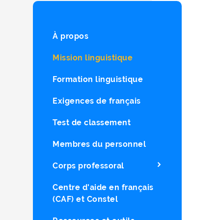
À propos
Mission linguistique
Formation linguistique
Exigences de français
Test de classement
Membres du personnel
Corps professoral
Centre d'aide en français
(CAF) et Constel