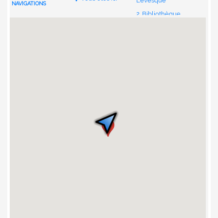
Lévesque
NAVIGATIONS
2. Bibliothèque
Champlain
3. Centre étudiant
4. Ceps Louis-J.-
Robichaud
5. Pavillon des arts
6. Pavillon des
sciences de
l’environnement
7. Église Notre-
Dame-d’Acadie
8. Pavillon Jean-
5
Cadieux
9. Faculté
d’ingénierie
10. Résidence
Lafrance
11. Maison Massey
12. Pavillon Adrien-J.-
Cormier
13. Pavillon Clément-