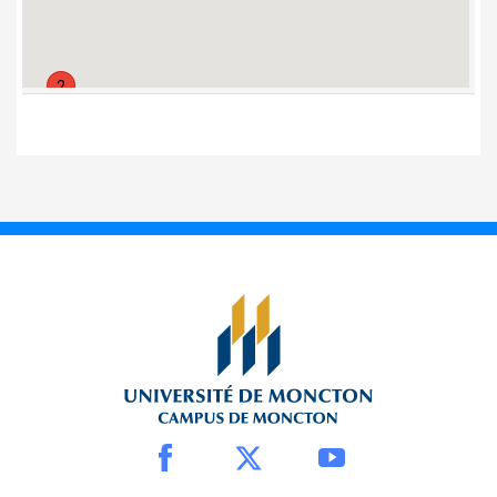
Cormier
14. Pavillon
Jacqueline-
Bouchard
2