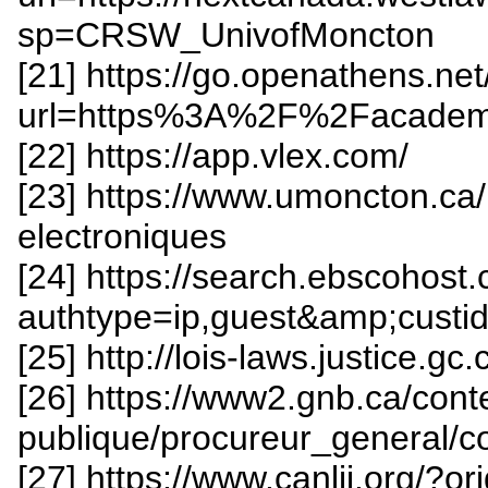
sp=CRSW_UnivofMoncton
[21] https://go.openathens.ne
url=https%3A%2F%2Facadem
[22] https://app.vlex.com/
[23] https://www.umoncton.ca/
electroniques
[24] https://search.ebscohost
authtype=ip,guest&amp;cust
[25] http://lois-laws.justice.gc.
[26] https://www2.gnb.ca/conte
publique/procureur_general/co
[27] https://www.canlii.org/?or