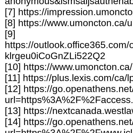
anonymous&ismsaljsauthenab
[7] https://impression.umonct
[8] https://www.umoncton.ca/
[9]
https://outlook.office365.co
klrgeu0iCoGnZLi522Q2
[10] https://www.umoncton.ca/
[11] https://plus.lexis.com/ca
[12] https://go.openathens.ne
url=https%3A%2F%2Faccess
[13] https://nextcanada.westl
[14] https://go.openathens.ne
url=https%3A%2F%2Fwww.iclr