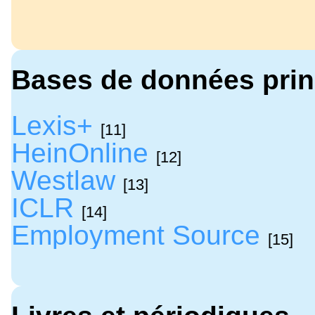
Bases de données prin
Lexis+
[11]
HeinOnline
[12]
Westlaw
[13]
ICLR
[14]
Employment Source
[15]