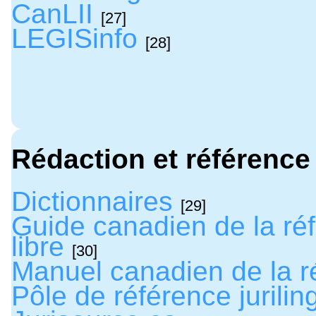
CanLII
[27]
LEGISinfo
[28]
Rédaction et référence 
Dictionnaires
[29]
Guide canadien de la ré
libre
[30]
Manuel canadien de la ré
Pôle de référence jurilin