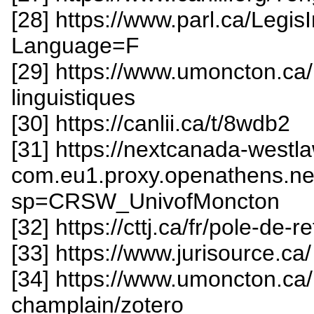
[28] https://www.parl.ca/Legi
Language=F
[29] https://www.umoncton.ca/
linguistiques
[30] https://canlii.ca/t/8wdb2
[31] https://nextcanada-westl
com.eu1.proxy.openathens.ne
sp=CRSW_UnivofMoncton
[32] https://cttj.ca/fr/pole-de-r
[33] https://www.jurisource.ca/
[34] https://www.umoncton.ca
champlain/zotero