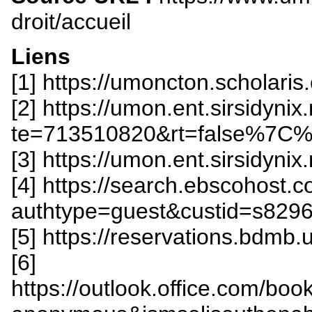
droit/accueil
Liens
[1] https://umoncton.scholari
[2] https://umon.ent.sirsidynix
te=713510820&rt=false%
[3] https://umon.ent.sirsidynix.
[4] https://search.ebscohost.
authtype=guest&custid=s829
[5] https://reservations.bdmb
[6]
https://outlook.office.com