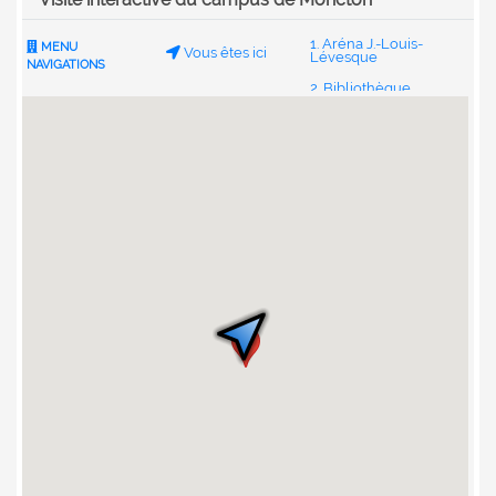
1. Aréna J.-Louis-
MENU
Vous êtes ici
Lévesque
NAVIGATIONS
2. Bibliothèque
Champlain
3. Centre étudiant
4. Ceps Louis-J.-
Robichaud
5. Pavillon des arts
6. Pavillon des
sciences de
l’environnement
7. Église Notre-
Dame-d’Acadie
8. Pavillon Jean-
17
Cadieux
9. Faculté
d’ingénierie
10. Résidence
Lafrance
11. Maison Massey