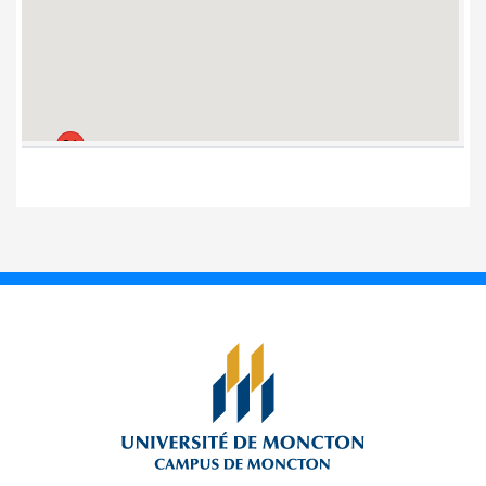
12. Pavillon Adrien-J.-
Cormier
13. Pavillon Clément-
Cormier
14. Pavillon
Jacqueline-
Bouchard
21