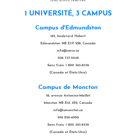
Tous droits réservés.
1 UNIVERSITÉ, 3 CAMPUS
Campus d'Edmundston
165, boulevard Hébert
Edmundston NB E3V 2S8, Canada
info@umce.ca
506 737-5049
Sans frais: 1 800 363-8336
(Canada et États-Unis)
Campus de Moncton
18, avenue Antonine-Maillet
Moncton NB E1A 3E9, Canada
info@umoncton.ca
506 858-4000
Sans frais: 1 800 363-8336
(Canada et États-Unis)