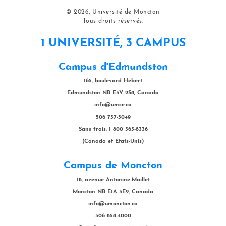
© 2026, Université de Moncton
Tous droits réservés.
1 UNIVERSITÉ, 3 CAMPUS
Campus d'Edmundston
165, boulevard Hébert
Edmundston NB E3V 2S8, Canada
info@umce.ca
506 737-5049
Sans frais: 1 800 363-8336
(Canada et États-Unis)
Campus de Moncton
18, avenue Antonine-Maillet
Moncton NB E1A 3E9, Canada
info@umoncton.ca
506 858-4000