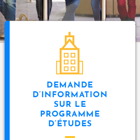
i
p
a
l
icon
DEMANDE
D’INFORMATION
SUR LE
PROGRAMME
D’ÉTUDES