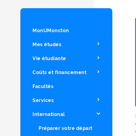
MonUMoncton
Mes études
Vie étudiante
Coûts et financement
Facultés
Services
International
Préparer votre départ