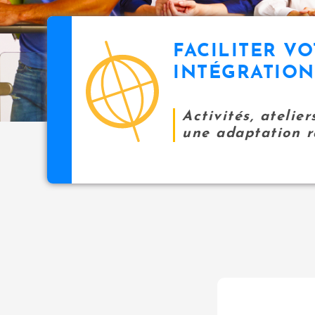
u
i
p
FACILITER V
a
icon
l
INTÉGRATION
Activités, atelie
une adaptation r