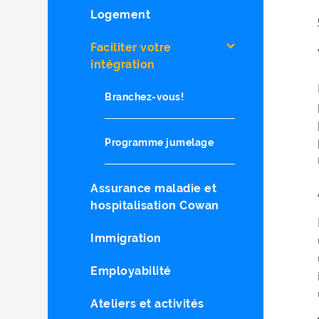
Logement
Faciliter votre
intégration
Branchez-vous!
Programme jumelage
Assurance maladie et
hospitalisation Cowan
Immigration
Employabilité
Ateliers et activités