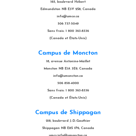
165, boulevard Hébert
Edmundston NB E3V 2S8, Canada
info@umce.ca
506 737-5049
Sans frais: 1 800 363-8336
(Canada et États-Unis)
Campus de Moncton
18, avenue Antonine-Maillet
Moncton NB E1A 3E9, Canada
info@umoncton.ca
506 858-4000
Sans frais: 1 800 363-8336
(Canada et États-Unis)
Campus de Shippagan
218, boulevard J.-D.-Gauthier
Shippagan NB E8S 1P6, Canada
umcs.info@umoncton.ca