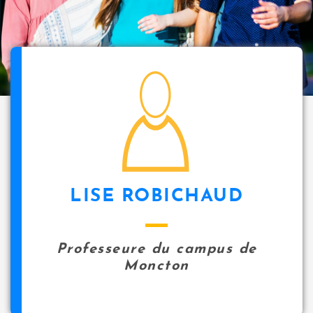
i
p
a
l
icon
LISE ROBICHAUD
Professeure du campus de
Moncton