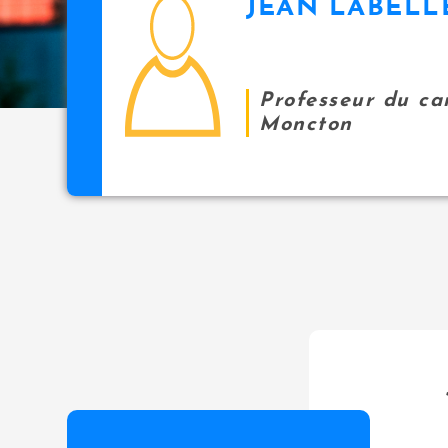
JEAN LABELL
icon
i
p
a
l
Professeur du c
Moncton