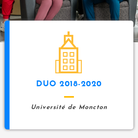
i
p
a
l
icon
DUO 2018-2020
Université de Moncton