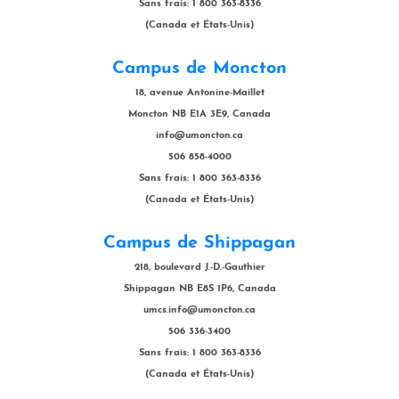
Sans frais: 1 800 363-8336
(Canada et États-Unis)
Campus de Moncton
18, avenue Antonine-Maillet
Moncton NB E1A 3E9, Canada
info@umoncton.ca
506 858-4000
Sans frais: 1 800 363-8336
(Canada et États-Unis)
Campus de Shippagan
218, boulevard J.-D.-Gauthier
Shippagan NB E8S 1P6, Canada
umcs.info@umoncton.ca
506 336-3400
Sans frais: 1 800 363-8336
(Canada et États-Unis)