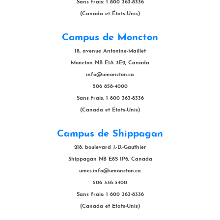
Sans frais: 1 800 363-8336
(Canada et États-Unis)
Campus de Moncton
18, avenue Antonine-Maillet
Moncton NB E1A 3E9, Canada
info@umoncton.ca
506 858-4000
Sans frais: 1 800 363-8336
(Canada et États-Unis)
Campus de Shippagan
218, boulevard J.-D.-Gauthier
Shippagan NB E8S 1P6, Canada
umcs.info@umoncton.ca
506 336-3400
Sans frais: 1 800 363-8336
(Canada et États-Unis)