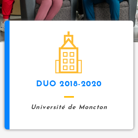
i
p
a
l
icon
DUO 2018-2020
Université de Moncton